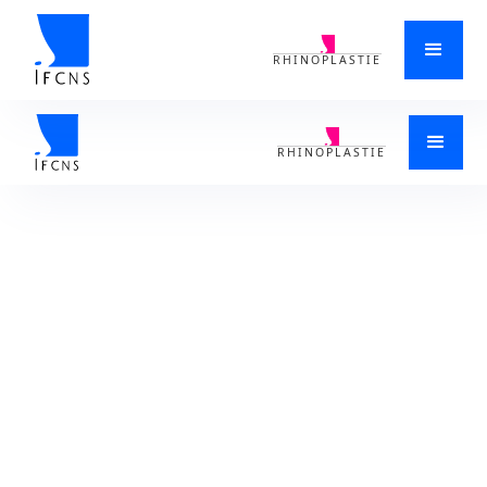
RHINOPLASTIE
ACCUEIL
>
SINUSITE/CHIRURGIE DES SINUS
>
CHIRURGIE DES SINUS
>
QUELS SONT LES SYMPTÔMES D'UNE SINUSITE ET COMMENT LA
SOIGNER BORDEAUX 33000 EN NOUVELLE-AQUITAINE
RHINOPLASTIE