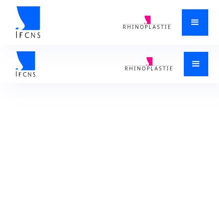
RHINOPLASTIE
ACCUEIL
>
SINUSITE/CHIRURGIE DES SINUS
>
CHIRURGIE DES SINUS
>
DR GILLES AYOUN, CHIRURGIEN ORL SPÉCIALISÉ DANS LA CHIRURGIE DU
NEZ ET DES SINUS LILLE 59000 DANS LE NORD
RHINOPLASTIE