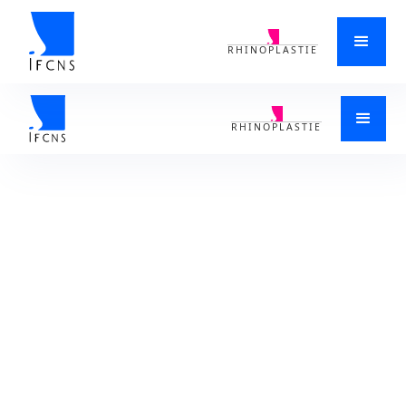
RHINOPLASTIE
ACCUEIL
>
RONFLEMENT
>
APNÉE DU SOMMEIL
>
CONSULTER UN CHIRURGIEN ORL POUR SOIGNER L'APNÉE DU SOMMEIL
CHEZ L'ENFANT LAUSANNE 1002 EN SUISSE
RHINOPLASTIE