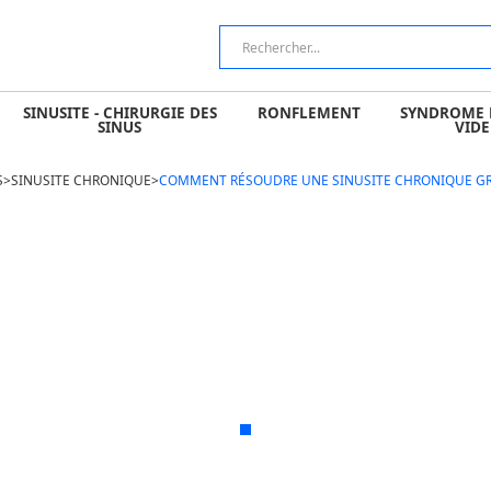
 CHIRURGIE DES SINUS
RONFLEMENT
SYNDROME DU NEZ V
SINUSITE - CHIRURGIE DES
RONFLEMENT
SYNDROME 
SINUS
VIDE
S
>
SINUSITE CHRONIQUE
>
COMMENT RÉSOUDRE UNE SINUSITE CHRONIQUE GRÂ