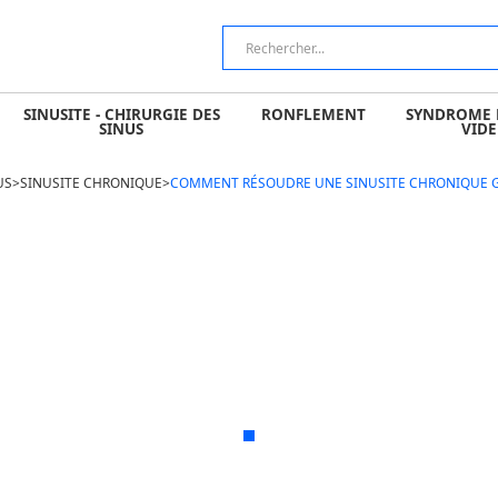
 CHIRURGIE DES SINUS
RONFLEMENT
SYNDROME DU NEZ V
SINUSITE - CHIRURGIE DES
RONFLEMENT
SYNDROME 
SINUS
VIDE
US
>
SINUSITE CHRONIQUE
>
COMMENT RÉSOUDRE UNE SINUSITE CHRONIQUE GR