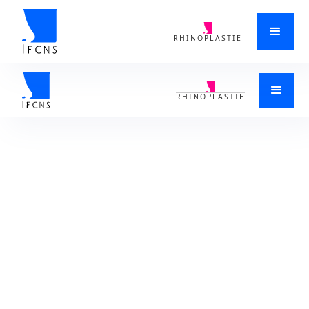
RHINOPLASTIE
ACCUEIL
>
RONFLEMENT
>
RONFLEMENT
>
COMMENT GUÉRIR UN PROBLÈME DE RONFLEMENT CHEZ L'HOMME
RENNES 35000 EN BRETAGNE
RHINOPLASTIE