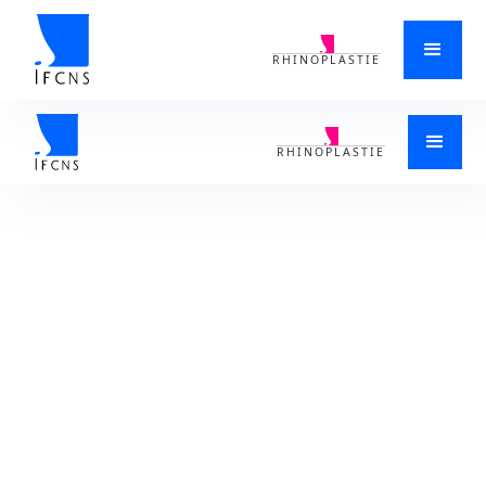
RHINOPLASTIE
ACCUEIL
>
SYNDROME DU NEZ VIDE
>
SYNDROME NEZ VIDE
>
QUELS SONT LES SYMPTÔMES DU SYNDROME DU NEZ VIDE ET
COMMENT LE SOIGNER BORDEAUX 33000 EN NOUVELLE-AQUITAINE
RHINOPLASTIE