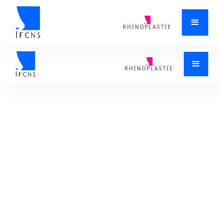
RHINOPLASTIE
ACCUEIL
>
NEZ BOUCHÉ
>
RHINITE
>
CONSULTER UN ORL POUR SOIGNER UNE PERTE D'ODORAT CHEZ
L'ADULTE STRASBOURG 67 DANS LE BAS-RHIN
RHINOPLASTIE