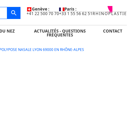
IDE
ACTUALITÉS - QUESTIONS FRÉQUENTES
CONTACT
Genève :
Paris :
+41 22 500 70 70
+33 1 55 56 62 51
RHINOPLASTIE
DU NEZ
ACTUALITÉS - QUESTIONS
CONTACT
FRÉQUENTES
POLYPOSE NASALE LYON 69000 EN RHÔNE-ALPES