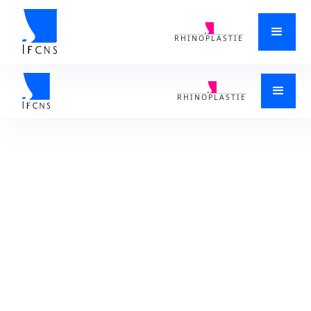
RHINOPLASTIE
ACCUEIL
>
SYNDROME DU NEZ VIDE
>
SYNDROME NEZ VIDE
>
COMMENT DIAGNOSTIQUER LE SYNDROME DU NEZ VIDE ET COMMENT
LE SOIGNER MARSEILLE DANS LES BOUCHES-DU-RHÔNE 13
RHINOPLASTIE